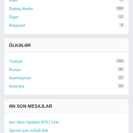
Filim
7
Dublaj filmler
389
Diger
13
Belgesel
9
ÖLKƏLƏR
Turkiye
418
Rusya
90
Azerbaycan
27
Amerika
63
ƏN SON MESAJLAR
iptv New Update M3U Link
Sports iptv m3u8 link