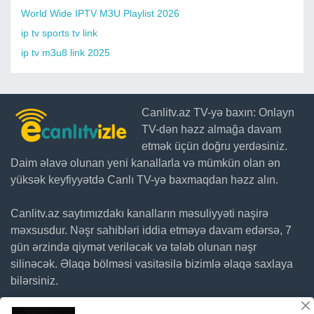
World Wide IPTV M3U Playlist 2026
ip tv sports tv link
ip tv m3u8 link 2025
Canlitv.az TV-yə baxın: Onlayn
TV-dən həzz almağa davam
etmək üçün doğru yerdəsiniz.
Daim əlavə olunan yeni kanallarla və mümkün olan ən
yüksək keyfiyyətdə Canlı TV-yə baxmaqdan həzz alın.
Canlitv.az saytımızdakı kanalların məsuliyyəti naşirə
məxsusdur. Nəşr sahibləri iddia etməyə davam edərsə, 7
gün ərzində qiymət veriləcək və tələb olunan nəşr
silinəcək. Əlaqə bölməsi vasitəsilə bizimlə əlaqə saxlaya
bilərsiniz.