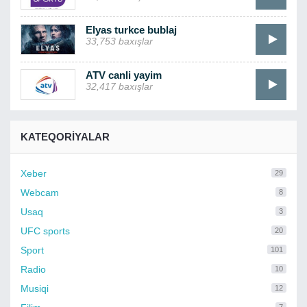
Elyas turkce bublaj
33,753 baxışlar
ATV canli yayim
32,417 baxışlar
KATEQORIYALAR
Xeber
29
Webcam
8
Usaq
3
UFC sports
20
Sport
101
Radio
10
Musiqi
12