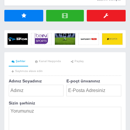
Şərhlər
Kanal Haqqında
Paylaş
Saytınıza əlavə edin
Adınız Soyadınız
E-poçt ünvanınız
Sizin şərhiniz