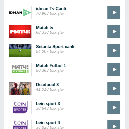
idman Tv Canli
70,963 baxışlar
Match tv
68,338 baxışlar
Setanta Sport canli
54,007 baxışlar
Match Futbol 1
50,383 baxışlar
Deadpool 3
41,018 baxışlar
bein sport 3
38,643 baxışlar
bein sport 4
36,828 baxışlar