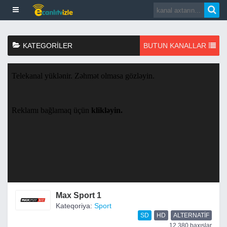
KATEGORILER
BUTUN KANALLAR
Max Sport 1
Kateqoriya:
Sport
SD
HD
ALTERNATIF
12,380 baxışlar