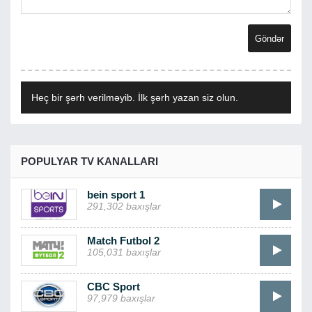
Heç bir şərh verilməyib. İlk şərh yazan siz olun.
POPULYAR TV KANALLARI
bein sport 1
291,302 baxışlar
Match Futbol 2
105,031 baxışlar
CBC Sport
97,979 baxışlar